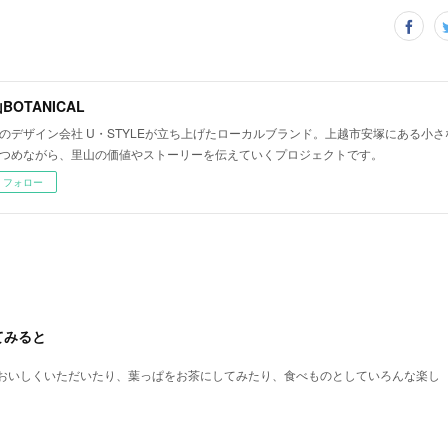
BOTANICAL
のデザイン会社 U・STYLEが立ち上げたローカルブランド。上越市安塚にある小
つめながら、里山の価値やストーリーを伝えていくプロジェクトです。
フォロー
てみると
おいしくいただいたり、葉っぱをお茶にしてみたり、食べものとしていろんな楽し