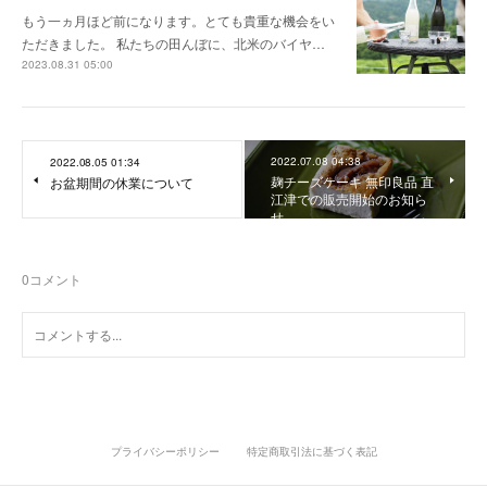
もう一ヵ月ほど前になります。とても貴重な機会をい
ただきました。 私たちの田んぼに、北米のバイヤ…
2023.08.31 05:00
2022.07.08 04:38
2022.08.05 01:34
麹チーズケーキ 無印良品 直
お盆期間の休業について
江津での販売開始のお知ら
せ
0
コメント
プライバシーポリシー
特定商取引法に基づく表記