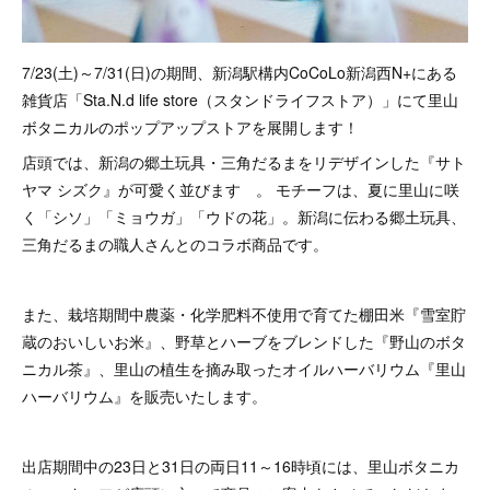
7/23(土)～7/31(日)の期間、新潟駅構内CoCoLo新潟西N+にある
雑貨店「Sta.N.d life store（スタンドライフストア）」にて里山
ボタニカルのポップアップストアを展開します！
店頭では、新潟の郷土玩具・三角だるまをリデザインした『サト
ヤマ シズク』が可愛く並びます 。 モチーフは、夏に里山に咲
く「シソ」「ミョウガ」「ウドの花」。新潟に伝わる郷土玩具、
三角だるまの職人さんとのコラボ商品です。
また、栽培期間中農薬・化学肥料不使用で育てた棚田米『雪室貯
蔵のおいしいお米』、野草とハーブをブレンドした『野山のボタ
ニカル茶』、里山の植生を摘み取ったオイルハーバリウム『里山
ハーバリウム』を販売いたします。
出店期間中の23日と31日の両日11～16時頃には、里山ボタニカ