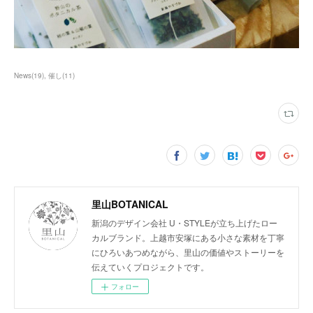
News
(
19
)
催し
(
11
)
里山BOTANICAL
新潟のデザイン会社 U・STYLEが立ち上げたロー
カルブランド。上越市安塚にある小さな素材を丁寧
にひろいあつめながら、里山の価値やストーリーを
伝えていくプロジェクトです。
フォロー