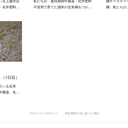
いる上越市安
私たちが、栽培期間中農薬・化学肥料
麹チーズケー
・化学肥料…
不使用で育てた酒米の玄米麹をつか…
麹。私たちが
（1日目）
ている玄米
中農薬、化…
プライバシーポリシー
特定商取引法に基づく表記