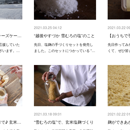
2021.03.25 04:12
2021.03.22 0
チーズケー…
“越後やすづか 雪むろの塩”のこと
【おうちで
応援していた
先日、塩麹の手づくりセットを発売し
先日作ってみ
ざいます。…
ました。このセットにつかっている “…
くて、ぜひ皆
2021.03.18 09:01
2021.02.22 0
で♪ 玄米…
“雪むろの塩”で、玄米塩麹づくり
麹ができあ