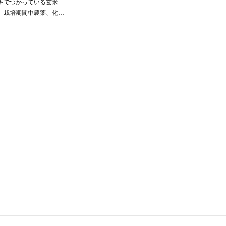
キでつかっている玄米
、栽培期間中農薬、化…