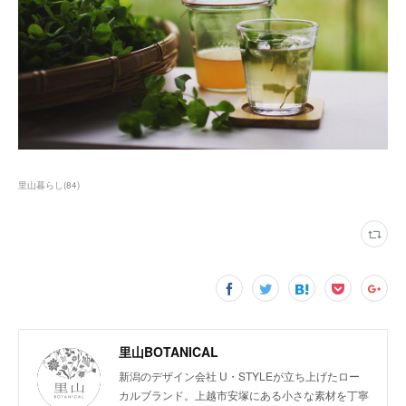
里山暮らし
(
84
)
里山BOTANICAL
新潟のデザイン会社 U・STYLEが立ち上げたロー
カルブランド。上越市安塚にある小さな素材を丁寧