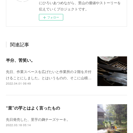
にひろいあつめながら、里山の価値やストーリーを
伝えていくプロジェクトです。
フォロー
関連記事
半分、苦笑い。
先日、作業スペースを広げたいと作業所の２階を片付
けることにしました。とはいうものの、そこに山積…
2022.04.01 09:49
“里”の芋とはよく言ったもの
先日発売した、里芋の麹チーズケーキ。
2022.03.18 05:14