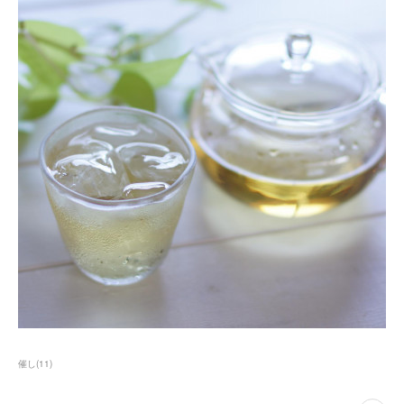
催し
(
11
)