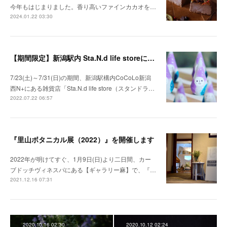
今年もはじまりました。香り高いファインカカオを…
2024.01.22 03:30
【期間限定】新潟駅内 Sta.N.d life storeにポップアップストアを出店します！
7/23(土)～7/31(日)の期間、新潟駅構内CoCoLo新潟
西N+にある雑貨店「Sta.N.d life store（スタンドラ…
2022.07.22 06:57
『里山ボタニカル展（2022）』を開催します
2022年が明けてすぐ、1月9日(日)より二日間、カー
ブドッチヴィネスパにある【ギャラリー麻】で、『…
2021.12.16 07:31
2020.10.16 02:30
2020.10.12 02:24