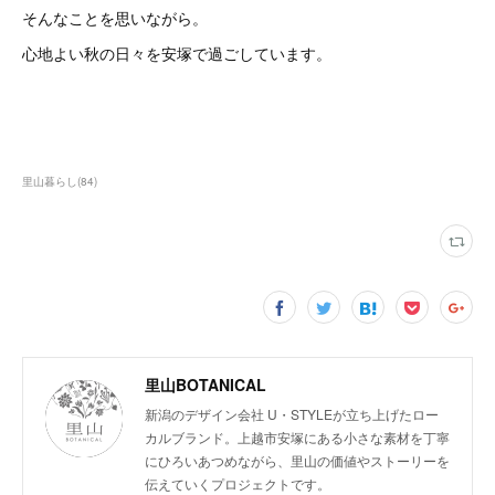
そんなことを思いながら。
心地よい秋の日々を安塚で過ごしています。
里山暮らし
(
84
)
里山BOTANICAL
新潟のデザイン会社 U・STYLEが立ち上げたロー
カルブランド。上越市安塚にある小さな素材を丁寧
にひろいあつめながら、里山の価値やストーリーを
伝えていくプロジェクトです。