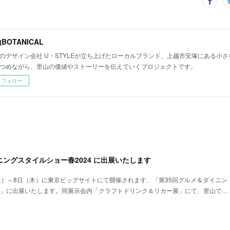
BOTANICAL
のデザイン会社 U・STYLEが立ち上げたローカルブランド。上越市安塚にある小
つめながら、里山の価値やストーリーを伝えていくプロジェクトです。
フォロー
ニングスタイルショー春2024 に出展いたします
（火）～8日（木）に東京ビッグサイトにて開催されます、「第35回グルメ＆ダイニン
24」に出展いたします。同展示会内「クラフトドリンク＆リカー展」にて、里山で…