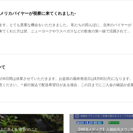
アメリカバイヤーが視察に来てくれました-
ます。とても貴重な機会をいただきました。 私たちの田んぼに、北米のバイヤーが
来てくれた方は皆、ニューヨークやラスベガスなどの飲食の第一線で活躍されて…
いて
日(日)の6日間は休業させていただきます。お盆前の最終発送日は8月8日(月)になります
意ください。＊銀行振込で配送希望日がある場合、この日までにご入金の確認が必
2020.10.25 03:00
上に生える“岩苔”のこと
【WEBメディア】上越妙高タウン