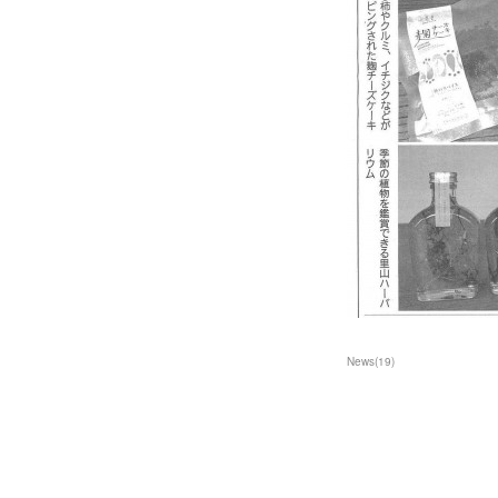
News
(
19
)