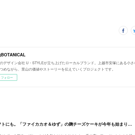
BOTANICAL
のデザイン会社 U・STYLEが立ち上げたローカルブランド。上越市安塚にある小
つめながら、里山の価値やストーリーを伝えていくプロジェクトです。
フォロー
バレンタインデーギフトにも。「ファイカカオ＆ゆず」の麹チーズケーキが今年も始まりました。