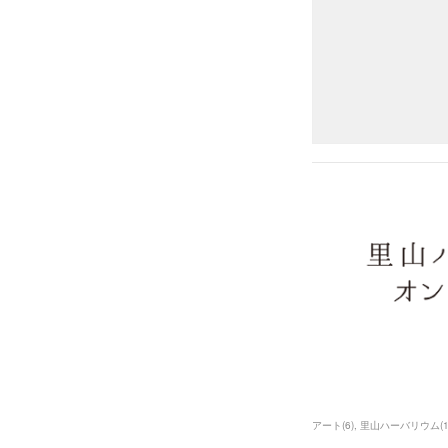
アート
(
6
)
里山ハーバリウム
(