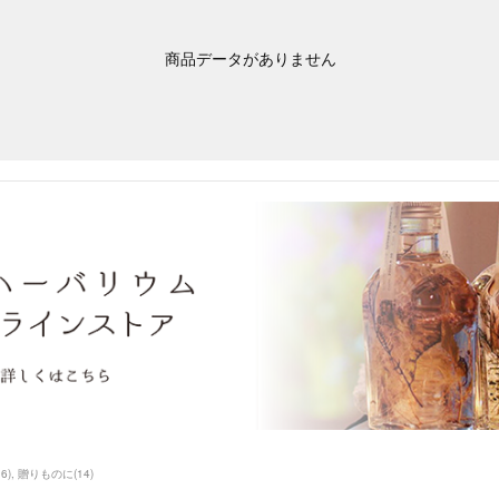
商品データがありません
16
)
贈りものに
(
14
)