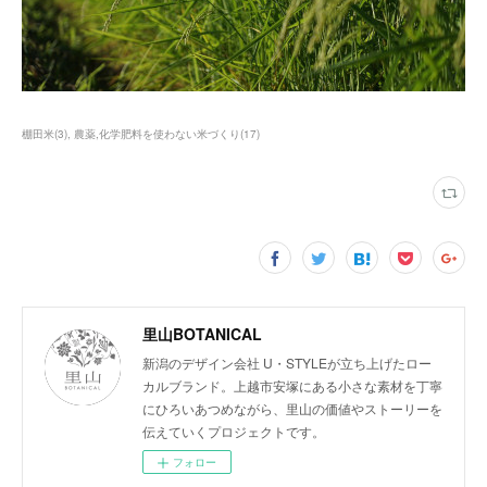
棚田米
(
3
)
農薬,化学肥料を使わない米づくり
(
17
)
里山BOTANICAL
新潟のデザイン会社 U・STYLEが立ち上げたロー
カルブランド。上越市安塚にある小さな素材を丁寧
にひろいあつめながら、里山の価値やストーリーを
伝えていくプロジェクトです。
フォロー