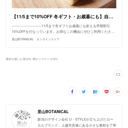
【11/5まで10%OFF 冬ギフト・お歳暮にも】自然をたべる 麹チーズケーキ （ぎっしり里の実） 4~6人用［無添加・グルテンフリー］ | 里山BOTANICAL オンラインストア powered
--------------------------11/5まで冬ギフトお歳暮にも使える早期割引
10%OFFを行なっています。お得なこの機会にぜひご利用くださ…
里山BOTANICAL オンラインストア
素材を愉しむ食
(
29
)
麹チーズケーキ
(
65
)
里山BOTANICAL
新潟のデザイン会社 U・STYLEが立ち上げたロー
カルブランド。上越市安塚にある小さな素材を丁寧