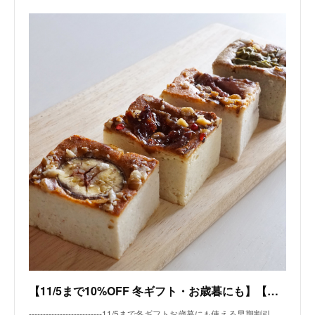
【11/5まで10%OFF 冬ギフト・お歳暮にも】【おすすめ4種つめ合わせ】麹チーズケーキ ギフトBOX［無添加・グルテンフリー］ | 里山BOTANICAL オンラインストア powered by
--------------------------11/5まで冬ギフトお歳暮にも使える早期割引