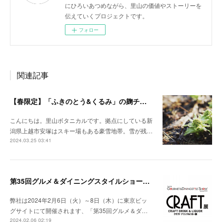
にひろいあつめながら、里山の価値やストーリーを
伝えていくプロジェクトです。
フォロー
関連記事
【春限定】「ふきのとう&くるみ」の麹チーズケーキが始まりました。
こんにちは。里山ボタニカルです。拠点にしている新
潟県上越市安塚はスキー場もある豪雪地帯。雪が残…
2024.03.25 03:41
第35回グルメ＆ダイニングスタイルショー春2024 に出展いたします
弊社は2024年2月6日（火）～8日（木）に東京ビッ
グサイトにて開催されます、「第35回グルメ＆ダ…
2024.02.06 02:19