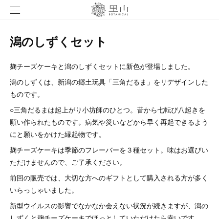
潟のしずくセット
麹チーズケーキと潟のしずくセットに新色が登場しました。
潟のしずくは、新潟の郷土玩具「三角だるま」をリデザインした
ものです。
○三角だるまは起上がり小坊師のひとつ。昔から七転び八起きを
願い作られたものです。病気や災いなどから早く再起できるよう
にと願いをかけた縁起物です。
麹チーズケーキは季節のフレーバーを３種セット。味はお選びい
ただけませんので、ご了承ください。
前回の販売では、大切な方へのギフトとして購入される方が多く
いらっしゃいました。
新型ウイルスの影響でなかなか会えない状況が続きますが、潟の
しずくと麹チーズケーキでほっとしていただけたら幸いです。